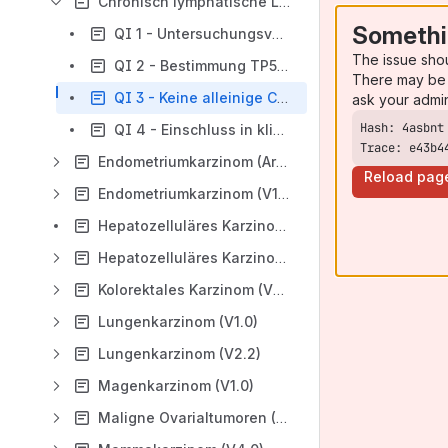
Chronisch lymphatische Leukämie (V 1.0)
Somethi
QI 1 - Untersuchungsverfahren für die Initialdiagnostik der CLL (Archiv)
The issue sho
QI 2 - Bestimmung TP53-Deletions- und Mutationsstatus vor erster systemischer CLL-Therapie (Archiv)
There may be 
QI 3 - Keine alleinige Chemotherapie als Erstlinientherapie bei CLL (Archiv)
ask your admi
QI 4 - Einschluss in klinische Studien (Archiv)
Trace: e43b4
Endometriumkarzinom (Archiv)
Reload pag
Endometriumkarzinom (V1.0)
Hepatozelluläres Karzinom (Archiv)
Hepatozelluläres Karzinom und biliäre Karzinome (V4.0)
Kolorektales Karzinom (V2.1)
Lungenkarzinom (V1.0)
Lungenkarzinom (V2.2)
Magenkarzinom (V1.0)
Maligne Ovarialtumoren (V4.0)