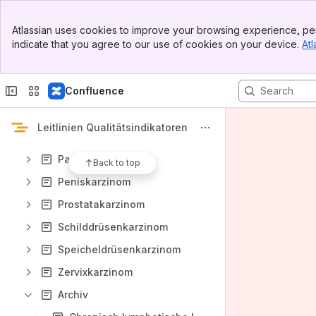
Mammakarzinom
Banner
Melanom
Atlassian uses cookies to improve your browsing experience, per
Top Bar
indicate that you agree to our use of cookies on your device.
Atl
Multiples Myelom
Sidebar
Main Content
Mundhöhlenkarzinom
Confluence
Nierenzellkarzinom
Ösophaguskarzinom
Leitlinien Qualitätsindikatoren
Oro- und Hypopharynxkarzinom
Pankreaskarzinom
Back to top
Peniskarzinom
Prostatakarzinom
Schilddrüsenkarzinom
Speicheldrüsenkarzinom
Zervixkarzinom
Archiv