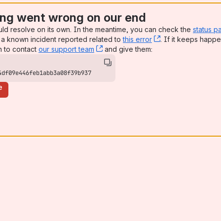
ng went wrong on our end
uld resolve on its own. In the meantime, you can check the
status p
a known incident reported related to
this error
, (opens new win
. If it keeps happe
n to contact
our support team
, (opens new window)
and give them:
4df09e446feb1abb3a08f39b937
e