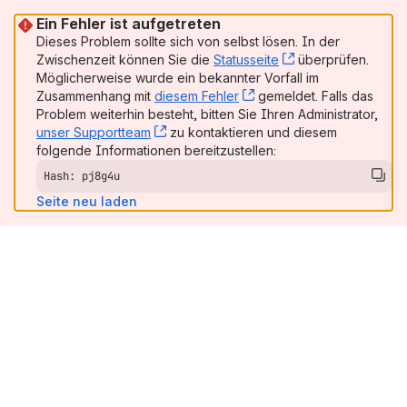
Ein Fehler ist aufgetreten
Dieses Problem sollte sich von selbst lösen. In der
Zwischenzeit können Sie die
Statusseite
, (opens new win
überprüfen.
Möglicherweise wurde ein bekannter Vorfall im
Zusammenhang mit
diesem Fehler
, (opens new window)
gemeldet. Falls das
Problem weiterhin besteht, bitten Sie Ihren Administrator,
unser Supportteam
, (opens new window)
zu kontaktieren und diesem
folgende Informationen bereitzustellen:
Hash: pj8g4u
Seite neu laden