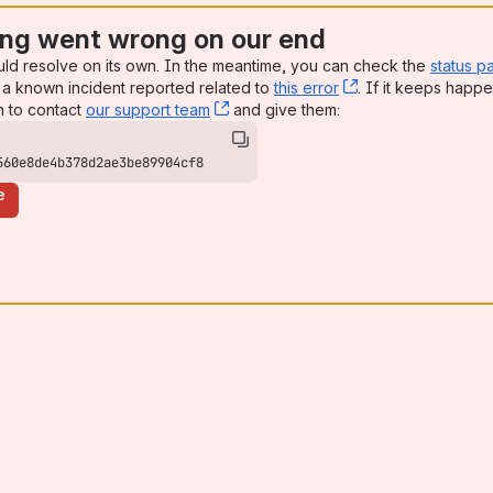
ng went wrong on our end
uld resolve on its own. In the meantime, you can check the
status p
a known incident reported related to
this error
, (opens new win
. If it keeps happe
n to contact
our support team
, (opens new window)
and give them:
560e8de4b378d2ae3be89904cf8
e