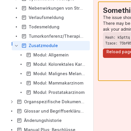
Nebenwirkungen von Strahlentherapie oder systemischer Therapie
Somethi
The issue sho
Verlaufsmeldung
There may be 
Todesmeldung
ask your admi
Tumorkonferenz/Therapieplanung
Trace: 73bf0
Zusatzmodule
Reload pag
Modul: Allgemein
Modul: Kolorektales Karzinom
Modul: Malignes Melanom
Modul: Mammakarzinom
Modul: Prostatakarzinom
Organspezifische Dokumentation
Glossar und Begriffserklärungen
Änderungshistorie
Manual Plus: Beschlüsse