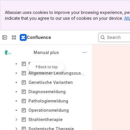
Patientenstammdaten und Meldebegründung
Banner
Atlassian uses cookies to improve your browsing experience, per
Top Bar
Zertifzierung und eigene Leistung
indicate that you agree to our use of cookies on your device.
Atl
Sidebar
Main Content
Tumorzuordnung
Histologie
Confluence
TNM und Stadium
Manual plus
Weitere Klassifikationen
Fernmetastasen
Back to top
Allgemeiner Leistungszustand
Genetische Varianten
Diagnosemeldung
Pathologiemeldung
Operationsmeldung
Strahlentherapie
Systemische Therapie